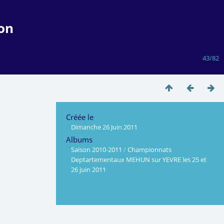
on
43/82
Créée le
Dimanche 26 Juin 2011
Albums
Saison 2010-2011
/
Championnats
Deptartementaux MEHUN sur YEVRE les 25 et
26 juin 2011