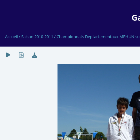
G
Accueil
/
Saison 2010-2011
/
Championnats Deptartementaux MEHUN sur YE