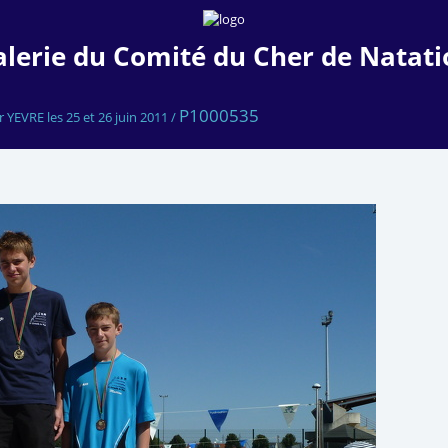
alerie du Comité du Cher de Natati
P1000535
VRE les 25 et 26 juin 2011
/