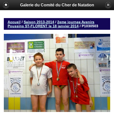
Galerie du Comité du Cher de Natation
Accueil
/
Saison 2013-2014
/
2eme journee Avenirs
Poussins ST-FLORENT le 18 janvier 2014
/
P1030503