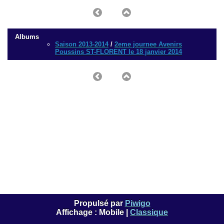
Albums
Saison 2013-2014
/
2eme journee Avenirs
Poussins ST-FLORENT le 18 janvier 2014
Propulsé par
Piwigo
Affichage :
Mobile
|
Classique