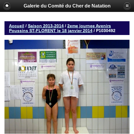
Galerie du Comité du Cher de Natation
Accueil
/
Saison 2013-2014
/
2eme journee Avenirs
Poussins ST-FLORENT le 18 janvier 2014
/
P1030492