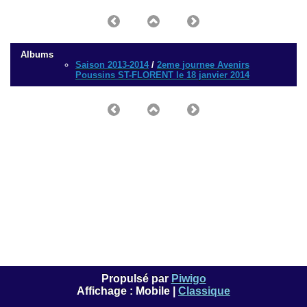
Albums
Saison 2013-2014
/
2eme journee Avenirs
Poussins ST-FLORENT le 18 janvier 2014
Propulsé par
Piwigo
Affichage :
Mobile
|
Classique