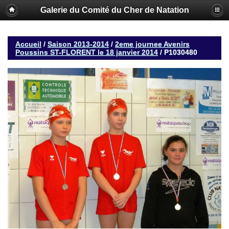
Galerie du Comité du Cher de Natation
Accueil
/
Saison 2013-2014
/
2eme journee Avenirs
Poussins ST-FLORENT le 18 janvier 2014
/
P1030480