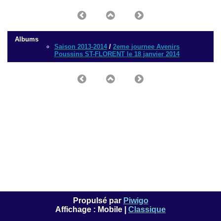
Albums
Saison 2013-2014
/
2eme journee Avenirs
Poussins ST-FLORENT le 18 janvier 2014
Propulsé par
Piwigo
Affichage :
Mobile
|
Classique