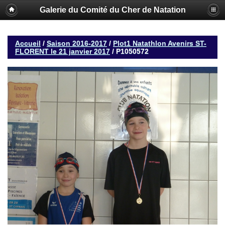
Galerie du Comité du Cher de Natation
Accueil
/
Saison 2016-2017
/
Plot1 Natathlon Avenirs ST-
FLORENT le 21 janvier 2017
/
P1050572