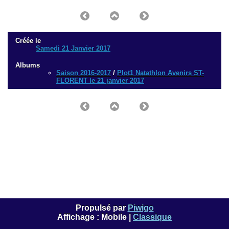
Créée le
Samedi 21 Janvier 2017
Albums
Saison 2016-2017
/
Plot1 Natathlon Avenirs ST-
FLORENT le 21 janvier 2017
Propulsé par
Piwigo
Affichage :
Mobile
|
Classique